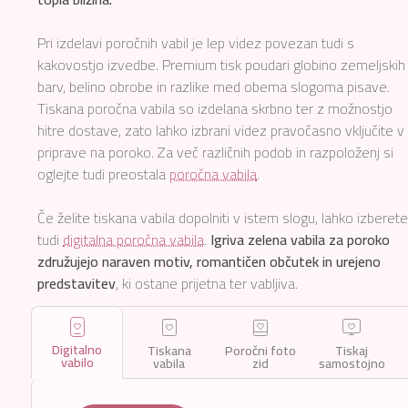
Pri izdelavi poročnih vabil je lep videz povezan tudi s
kakovostjo izvedbe. Premium tisk poudari globino zemeljskih
barv, belino obrobe in razlike med obema slogoma pisave.
Tiskana poročna vabila so izdelana skrbno ter z možnostjo
hitre dostave, zato lahko izbrani videz pravočasno vključite v
priprave na poroko. Za več različnih podob in razpoloženj si
oglejte tudi preostala
poročna vabila
.
Če želite tiskana vabila dopolniti v istem slogu, lahko izberete
tudi
digitalna poročna vabila
.
Igriva zelena vabila za poroko
združujejo naraven motiv, romantičen občutek in urejeno
predstavitev
, ki ostane prijetna ter vabljiva.
Digitalno
Tiskana
Poročni foto
Tiskaj
vabilo
vabila
zid
samostojno