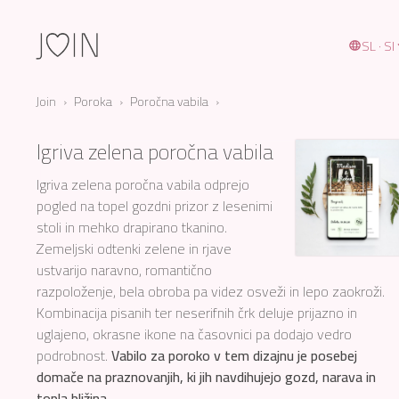
SL · SI
Join
›
Poroka
›
Poročna vabila
Igriva zelena poročna vabila
Igriva zelena poročna vabila odprejo
pogled na topel gozdni prizor z lesenimi
stoli in mehko drapirano tkanino.
Zemeljski odtenki zelene in rjave
ustvarijo naravno, romantično
razpoloženje, bela obroba pa videz osveži in lepo zaokroži.
Kombinacija pisanih ter neserifnih črk deluje prijazno in
uglajeno, okrasne ikone na časovnici pa dodajo vedro
podrobnost.
Vabilo za poroko v tem dizajnu je posebej
domače na praznovanjih, ki jih navdihujejo gozd, narava in
topla bližina.