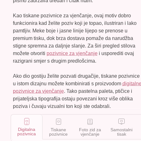
pismo zadržava uredan i čitak ritam.
Kao tiskane pozivnice za vjenčanje, ovaj motiv dobro
funkcionira kad želite poziv koji je topao, ilustriran i lako
pamtljiv. Meke boje i jasne linije lijepo se prenose u
premium tisku, dok brza dostava pomaže da narudžba
stigne spremna za daljnje slanje. Za širi pregled stilova
možete otvoriti
pozivnice za vjenčanje
i usporediti ovaj
razigrani smjer s drugim predlošcima.
Ako dio gostiju želite pozvati drugačije, tiskane pozivnice
u istom dizajnu možete kombinirati s proizvodom
digitaln
pozivnice za vjenčanje
. Tako pastelna paleta, ptičice i
prijateljska tipografija ostaju povezani kroz više oblika
poziva i čuvaju vizualni ton koji ste odabrali.
Digitalna
Tiskane
Foto zid za
Samostalni
pozivnica
pozivnice
vjenčanje
tisak