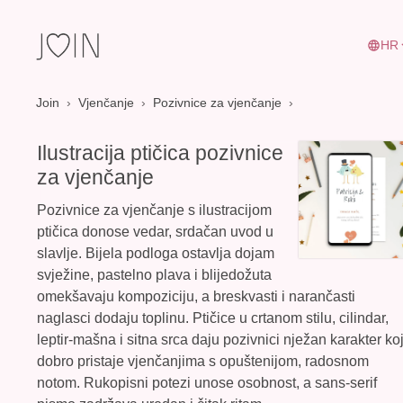
HR
Join
›
Vjenčanje
›
Pozivnice za vjenčanje
Ilustracija ptičica pozivnice
za vjenčanje
Pozivnice za vjenčanje s ilustracijom
ptičica donose vedar, srdačan uvod u
slavlje. Bijela podloga ostavlja dojam
svježine, pastelno plava i blijedožuta
omekšavaju kompoziciju, a breskvasti i narančasti
naglasci dodaju toplinu. Ptičice u crtanom stilu, cilindar,
leptir-mašna i sitna srca daju pozivnici nježan karakter koj
dobro pristaje vjenčanjima s opuštenijom, radosnom
notom.
Rukopisni potezi unose osobnost
, a sans-serif