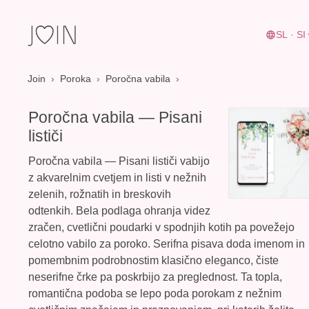
SL · SI
Join
›
Poroka
›
Poročna vabila
Poročna vabila — Pisani
lističi
Poročna vabila — Pisani lističi
vabijo
z akvarelnim cvetjem in listi v nežnih
zelenih, rožnatih in breskovih
odtenkih. Bela podlaga ohranja videz
zračen, cvetlični poudarki v spodnjih kotih pa povežejo
celotno vabilo za poroko. Serifna pisava doda imenom in
pomembnim podrobnostim klasično eleganco, čiste
neserifne črke pa poskrbijo za preglednost. Ta topla,
romantična podoba se lepo poda porokam z nežnim