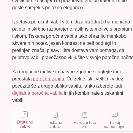
cvetličnim značajem in praznovanjem, pri katerih želite
goste sprejeti s prijazno eleganco.
Izdelava poročnih vabil v tem dizajnu združi harmonično
paleto in skrbno razporejene rastlinske motive s premium
tiskom.
Tiskana poročna vabila
tako ohranijo mehkobo
akvarelnih potez, jasen kontrast na beli podlagi in
prefinjen značaj pisav. Hitra dostava vam pomaga, da
pripravo vabil pravočasno vključite v svoje poročne načrte
Za drugačne motive in barvne zgodbe si oglejte tudi
preostala
poročna vabila
. Če želite isti cvetlični videz
povezati še z drugo obliko vabila, lahko izberete tudi
digitalna poročna vabila
in jih kombinirate s tiskanimi
vabili.
Digitalno
Tiskana
Poročni foto
Tiskaj
vabilo
vabila
zid
samostojno