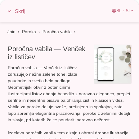
Skrij
SL · SI
Join
›
Poroka
›
Poročna vabila
Poročna vabila — Venček
iz lističev
Poročna vabila — Venček iz lističev
združujejo nežne zelene tone, zlate
poudarke in svetlo belo podlago.
Geometrijski okvir z botaničnimi
ilustracijami listov obdaja besedilo z naravno eleganco, preplet
serifne in neserifne pisave pa ohranja čist in klasičen videz.
Vabilo za poroko deluje sveže, prefinjeno in spokojno
, zato
lepo spremlja elegantna praznovanja, poroke z zelenimi detajli
in slavja, pri katerih želite poudariti naravno nežnost.
Izdelava poročnih vabil v tem dizajnu ohrani drobne ilustracije