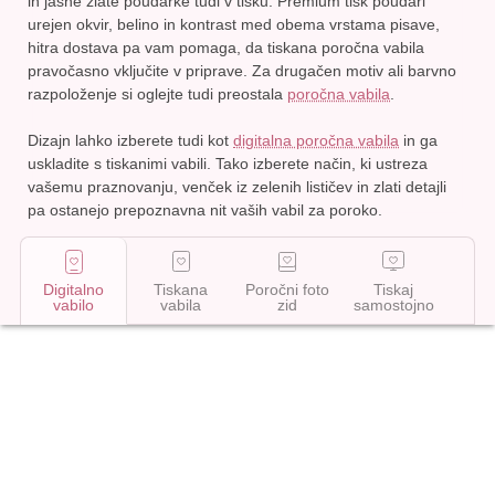
in jasne zlate poudarke tudi v tisku. Premium tisk poudari
urejen okvir, belino in kontrast med obema vrstama pisave,
hitra dostava pa vam pomaga, da tiskana poročna vabila
pravočasno vključite v priprave. Za drugačen motiv ali barvno
razpoloženje si oglejte tudi preostala
poročna vabila
.
Dizajn lahko izberete tudi kot
digitalna poročna vabila
in ga
uskladite s tiskanimi vabili. Tako izberete način, ki ustreza
vašemu praznovanju,
venček iz zelenih lističev in zlati detajli
pa ostanejo prepoznavna nit vaših vabil za poroko.
Digitalno
Tiskana
Poročni foto
Tiskaj
vabilo
vabila
zid
samostojno
Začni urejati
29
€
,
99
Dodaj
v
pošlji vsem