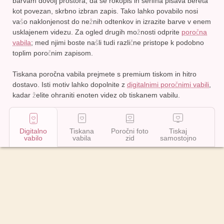
barvam dovolj prostora, da se rokopis in serifna pisava bereta
kot povezan, skrbno izbran zapis. Tako lahko povabilo nosi
vašo naklonjenost do nežnih odtenkov in izrazite barve v enem
usklajenem videzu. Za ogled drugih možnosti odprite
poročna
vabila
; med njimi boste našli tudi različne pristope k podobno
toplim poročnim zapisom.
Tiskana poročna vabila
prejmete s premium tiskom in hitro
dostavo. Isti motiv lahko dopolnite z
digitalnimi poročnimi vabili
,
kadar želite ohraniti enoten videz ob tiskanem vabilu.
Digitalno
Tiskana
Poročni foto
Tiskaj
vabilo
vabila
zid
samostojno
Začni urejati
29
€
,
99
Dodaj
v
pošlji vsem