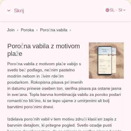
Skrij
SL · SI
Join
›
Poroka
›
Poročna vabila
Poročna vabila z motivom
plaže
Poročna vabila z motivom plaže vabijo s
svetlo bež podlago, nežnim pastelno
modrim nebom in živim rdečim
poudarkom. Rokopisna pisava pri imenih
in datumu prinese oseben ton, serifna pisava pa ostane jasna
in svečana.
Topla barvna kombinacija
vabilu za poroko podari
romantično bližino, ki se lepo ujame z umirjenimi ali bolj
barvitimi poročnimi dnevi.
Izdelava poročnih vabil v tem motivu združi klasičen zapis z
barvnim detajlom, ki pritegne pogled. Svetlo ozadje pusti