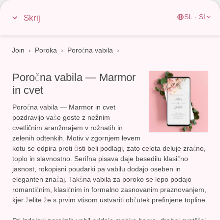
Skrij
SL · SI
Join
›
Poroka
›
Poročna vabila
Poročna vabila — Marmor
in cvet
Poročna vabila — Marmor in cvet
pozdravijo vaše goste z
nežnim
cvetličnim aranžmajem v rožnatih in
zelenih odtenkih
. Motiv v zgornjem levem
kotu se odpira proti čisti beli podlagi, zato celota deluje zračno,
toplo in slavnostno. Serifna pisava daje besedilu klasično
jasnost, rokopisni poudarki pa vabilu dodajo oseben in
eleganten značaj. Takšna vabila za poroko se lepo podajo
romantičnim, klasičnim in formalno zasnovanim praznovanjem,
kjer želite že s prvim vtisom ustvariti občutek prefinjene topline.