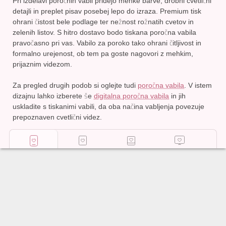
Pri izdelavi poročnih vabil pridejo mehke barve, drobni cvetlični
detajli in preplet pisav posebej lepo do izraza.
Premium tisk
ohrani čistost bele podlage ter nežnost rožnatih cvetov in
zelenih listov. S hitro dostavo bodo tiskana poročna vabila
pravočasno pri vas. Vabilo za poroko tako ohrani čitljivost in
formalno urejenost, ob tem pa goste nagovori z mehkim,
prijaznim videzom.
Za pregled drugih podob si oglejte tudi
poročna vabila
. V istem
dizajnu lahko izberete še
digitalna poročna vabila
in jih
uskladite s tiskanimi vabili, da oba načina vabljenja povezuje
prepoznaven cvetlični videz.
Digitalno
Tiskana
Poročni foto
Tiskaj
vabilo
vabila
zid
samostojno
Začni urejati
29
€
,
99
Dodaj
v