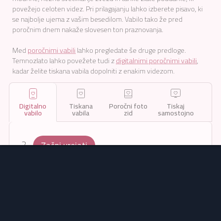
povežejo celoten videz. Pri prilagajanju lahko izberete pisavo, ki
se najbolje ujema z vašim besedilom. Vabilo tako že pred
poročnim dnem nakaže slovesen ton praznovanja.
Med
poročnimi vabili
lahko pregledate še druge predloge.
Temnozlato lahko povežete tudi z
digitalnimi poročnimi vabili
,
kadar želite tiskana vabila dopolniti z enakim videzom.
Digitalno
Tiskana
Poročni foto
Tiskaj
vabilo
vabila
zid
samostojno
Začni urejati
29
€
,
99
Dodaj
v
pošlji vsem
Pošlji