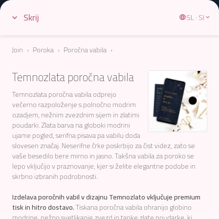
Skrij
SL · SI
Join
›
Poroka
›
Poročna vabila
Temnozlata poročna vabila
Temnozlata poročna vabila odprejo
večerno razpoloženje s polnočno modrim
ozadjem, nežnim zvezdnim sijem in zlatimi
poudarki. Zlata barva na globoki modrini
ujame pogled, serifna pisava pa vabilu doda
slovesen značaj. Neserifne črke poskrbijo za čist videz, zato se
vaše besedilo bere mirno in jasno. Takšna vabila za poroko se
lepo vključijo v praznovanje, kjer si želite elegantne podobe in
skrbno izbranih podrobnosti.
Izdelava poročnih vabil v dizajnu Temnozlato vključuje premium
tisk in hitro dostavo.
Tiskana poročna vabila ohranijo globino
modrine, nežno svetlikanje zvezd in tanke zlate poudarke, ki