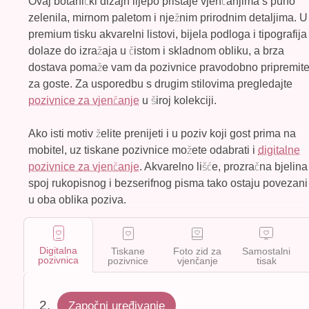
Ovaj botanički dizajn lijepo pristaje vjenčanjima s puno
zelenila, mirnom paletom i nježnim prirodnim detaljima. U
premium tisku akvarelni listovi, bijela podloga i tipografija
dolaze do izražaja u čistom i skladnom obliku, a brza
dostava pomaže vam da pozivnice pravodobno pripremit
za goste. Za usporedbu s drugim stilovima pregledajte
pozivnice za vjenčanje
u široj kolekciji.
Ako isti motiv želite prenijeti i u poziv koji gost prima na
mobitel, uz tiskane pozivnice možete odabrati i
digitalne
pozivnice za vjenčanje
. Akvarelno lišće, prozračna bjelina 
spoj rukopisnog i bezserifnog pisma tako ostaju povezani
u oba oblika poziva.
Digitalna
Tiskane
Foto zid za
Samostalni
pozivnica
pozivnice
vjenčanje
tisak
Započni uređivanje