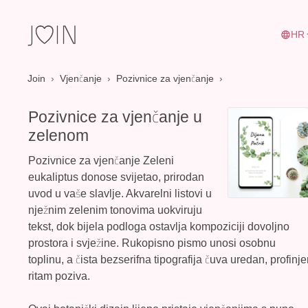
HR
Join
›
Vjenčanje
›
Pozivnice za vjenčanje
Pozivnice za vjenčanje u
zelenom
Pozivnice za vjenčanje Zeleni
eukaliptus donose svijetao, prirodan
uvod u vaše slavlje. Akvarelni listovi u
nježnim zelenim tonovima uokviruju
tekst, dok bijela podloga ostavlja kompoziciji dovoljno
prostora i svježine. Rukopisno pismo unosi osobnu
toplinu, a čista bezserifna tipografija čuva uredan, profinj
ritam poziva.