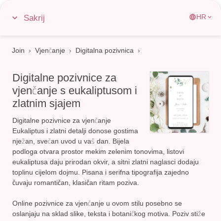
Sakrij
HR
Join
›
Vjenčanje
›
Digitalna pozivnica
Digitalne pozivnice za
vjenčanje s eukaliptusom i
zlatnim sjajem
Digitalne pozivnice za vjenčanje
Eukaliptus i zlatni detalji donose gostima
nježan, svečan uvod u vaš dan. Bijela
podloga otvara prostor mekim zelenim tonovima, listovi
eukaliptusa daju prirodan okvir, a sitni zlatni naglasci dodaju
toplinu cijelom dojmu.
Pisana i serifna tipografija zajedno
čuvaju romantičan, klasičan ritam poziva
.
Online pozivnice za vjenčanje u ovom stilu posebno se
oslanjaju na sklad slike, teksta i botaničkog motiva. Poziv stiže