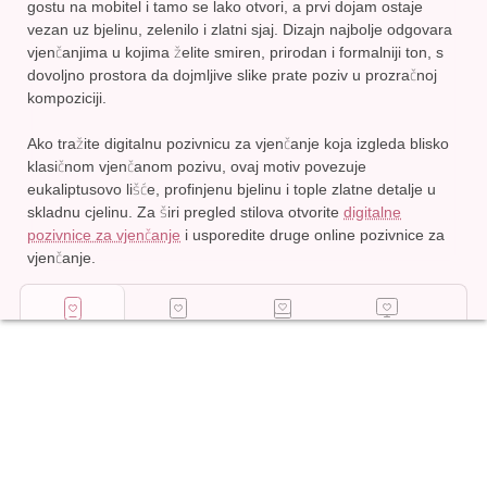
gostu na mobitel i tamo se lako otvori, a prvi dojam ostaje
vezan uz bjelinu, zelenilo i zlatni sjaj. Dizajn najbolje odgovara
vjenčanjima u kojima želite smiren, prirodan i formalniji ton, s
dovoljno prostora da dojmljive slike prate poziv u prozračnoj
kompoziciji.
Ako tražite digitalnu pozivnicu za vjenčanje koja izgleda blisko
klasičnom vjenčanom pozivu, ovaj motiv povezuje
eukaliptusovo lišće, profinjenu bjelinu i tople zlatne detalje u
skladnu cjelinu. Za širi pregled stilova otvorite
digitalne
pozivnice za vjenčanje
i usporedite druge online pozivnice za
vjenčanje.
Digitalna
Tiskane
Foto zid za
Samostalni
pozivnica
pozivnice
vjenčanje
tisak
Započni uređivanje
29
€
,
99
Dodaj
u