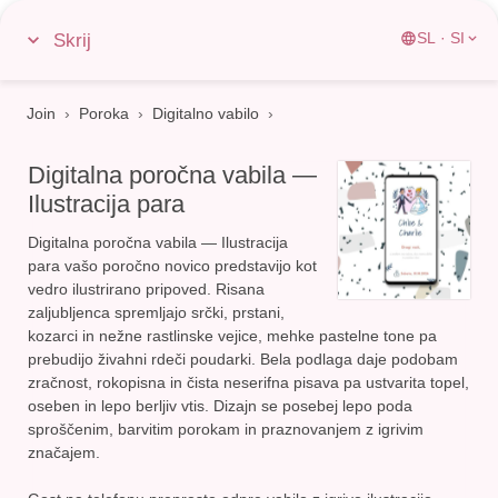
Skrij
SL · SI
Join
›
Poroka
›
Digitalno vabilo
Digitalna poročna vabila —
Ilustracija para
Digitalna poročna vabila — Ilustracija
para vašo poročno novico predstavijo kot
vedro ilustrirano pripoved. Risana
zaljubljenca spremljajo srčki, prstani,
kozarci in nežne rastlinske vejice, mehke pastelne tone pa
prebudijo živahni rdeči poudarki. Bela podlaga daje podobam
zračnost, rokopisna in čista neserifna pisava pa ustvarita
topel,
oseben in lepo berljiv vtis
. Dizajn se posebej lepo poda
sproščenim, barvitim porokam in praznovanjem z igrivim
značajem.