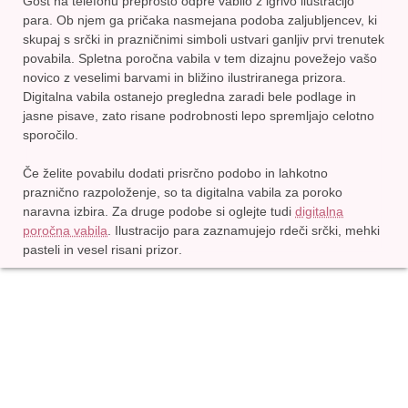
Gost na telefonu preprosto odpre vabilo z igrivo ilustracijo
para. Ob njem ga pričaka nasmejana podoba zaljubljencev, ki
skupaj s srčki in prazničnimi simboli ustvari ganljiv prvi trenutek
povabila. Spletna poročna vabila v tem dizajnu povežejo vašo
novico z veselimi barvami in bližino ilustriranega prizora.
Digitalna vabila ostanejo pregledna zaradi bele podlage in
jasne pisave, zato risane podrobnosti lepo spremljajo celotno
sporočilo.
Če želite povabilu dodati prisrčno podobo in lahkotno
praznično razpoloženje, so ta digitalna vabila za poroko
naravna izbira. Za druge podobe si oglejte tudi
digitalna
poročna vabila
. Ilustracijo para zaznamujejo
rdeči srčki, mehki
pasteli in vesel risani prizor
.
Digitalno
Tiskana
Poročni foto
Tiskaj
vabilo
vabila
zid
samostojno
Začni urejati