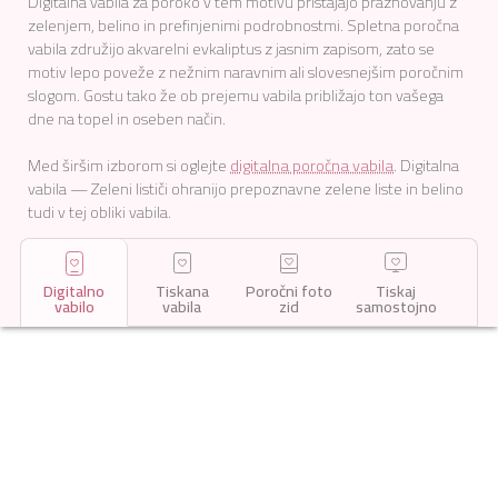
Digitalna vabila za poroko v tem motivu pristajajo praznovanju z
zelenjem, belino in prefinjenimi podrobnostmi. Spletna poročna
vabila združijo akvarelni evkaliptus z jasnim zapisom, zato se
motiv lepo poveže z nežnim naravnim ali slovesnejšim poročnim
slogom. Gostu tako že ob prejemu vabila približajo ton vašega
dne na topel in oseben način.
Med širšim izborom si oglejte
digitalna poročna vabila
. Digitalna
vabila — Zeleni lističi ohranijo prepoznavne zelene liste in belino
tudi v tej obliki vabila.
Digitalno
Tiskana
Poročni foto
Tiskaj
vabilo
vabila
zid
samostojno
Začni urejati
29
€
,
99
Dodaj
v
pošlji vsem