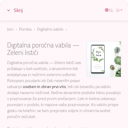
Skrij
SL · SI
Join
›
Poroka
›
Digitalno vabilo
Digitalna poročna vabila —
Zeleni lističi
Digitalna poročna vabila — Zeleni lističi vas
pričakajo v beli svetlobi, z akvarelnimi listi
evkaliptusa in nežnimi zelenimi odtenki.
Rokopisni poudarki ob čisti neserifni pisavi
ustvarijo
oseben in zbran prvi vtis
, listi ob besedilu pa vabilu
dodajo naravno nežnost. Nežne akvarelne podobe listov povabijo
v praznovanje že pred prvim srečanjem. Listi in belina ostanejo
povezani v podobi, ki napove vaše praznovanje. Ko vabilo prispe
gostu na telefon, se tam preprosto odpre in ohrani ta svetel
poročni občutek.