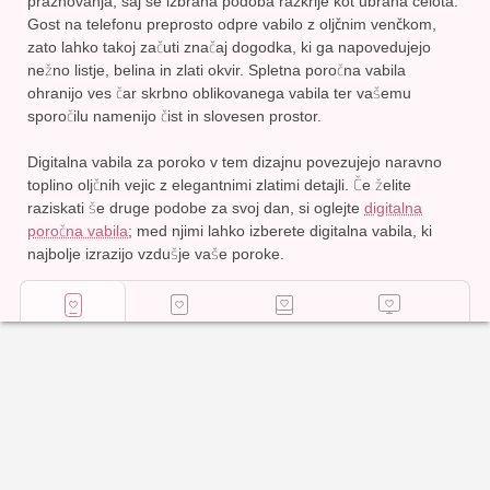
praznovanja, saj se izbrana podoba razkrije kot ubrana celota.
Gost na telefonu preprosto odpre vabilo z oljčnim venčkom
,
zato lahko takoj začuti značaj dogodka, ki ga napovedujejo
nežno listje, belina in zlati okvir. Spletna poročna vabila
ohranijo ves čar skrbno oblikovanega vabila ter vašemu
sporočilu namenijo čist in slovesen prostor.
Digitalna vabila za poroko v tem dizajnu povezujejo naravno
toplino oljčnih vejic z elegantnimi zlatimi detajli. Če želite
raziskati še druge podobe za svoj dan, si oglejte
digitalna
poročna vabila
; med njimi lahko izberete digitalna vabila, ki
najbolje izrazijo vzdušje vaše poroke.
Digitalno
Tiskana
Poročni foto
Tiskaj
vabilo
vabila
zid
samostojno
Začni urejati
29
€
,
99
Dodaj
v