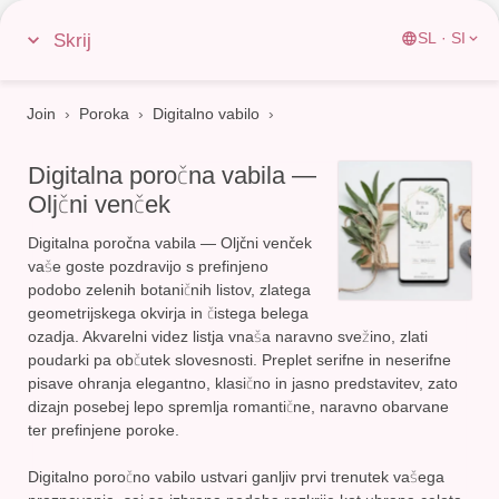
Skrij
SL · SI
Join
›
Poroka
›
Digitalno vabilo
Digitalna poročna vabila —
Oljčni venček
Digitalna poročna vabila — Oljčni venček
vaše goste pozdravijo s prefinjeno
podobo zelenih botaničnih listov, zlatega
geometrijskega okvirja in čistega belega
ozadja. Akvarelni videz listja vnaša naravno svežino, zlati
poudarki pa občutek slovesnosti. Preplet serifne in neserifne
pisave ohranja elegantno, klasično in jasno predstavitev, zato
dizajn posebej lepo spremlja romantične, naravno obarvane
ter prefinjene poroke.
Digitalno poročno vabilo ustvari ganljiv prvi trenutek vašega