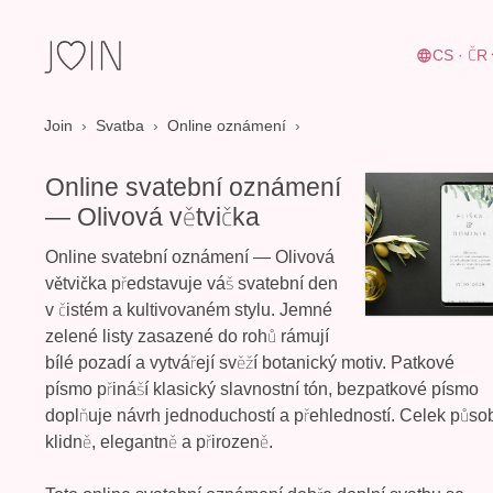
CS · ČR
Join
›
Svatba
›
Online oznámení
Online svatební oznámení
— Olivová větvička
Online svatební oznámení — Olivová
větvička
představuje váš svatební den
v čistém a kultivovaném stylu. Jemné
zelené listy zasazené do rohů rámují
bílé pozadí a vytvářejí svěží botanický motiv. Patkové
písmo přináší klasický slavnostní tón, bezpatkové písmo
doplňuje návrh jednoduchostí a přehledností. Celek půso
klidně, elegantně a přirozeně.