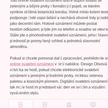
Toto online svatební oznámení dobře doplní svatbu se
zelenými a bílými prvky i formálnější pojetí, ve kterém
vynikne střídmá botanická kresba. Volné místo kolem text
podporuje čisté uspořádání a nechává olivové listy působi
jako decentní rám.
Hotové oznámení můžete poslat
hostům odkazem
; přijde jim na telefon a snadno se otevře
Stále jde o plnohodnotné svatební oznámení, jehož hlavn
předností je promyšlený vzhled a jednotná slavnostní
atmosféra.
Pokud si chcete porovnat další zpracování, prohlédněte si
online svatební oznámení
v širší nabídce. Design Olivová
větvička se hodí, pokud chcete elektronické svatební
oznámení s jemnými přírodními prvky, měkkou zelenou
paletou a klasickým písmem. Digitální svatební oznámení
tak může hostům představit váš den ve svěžím a vizuálně
vyváženém stylu.