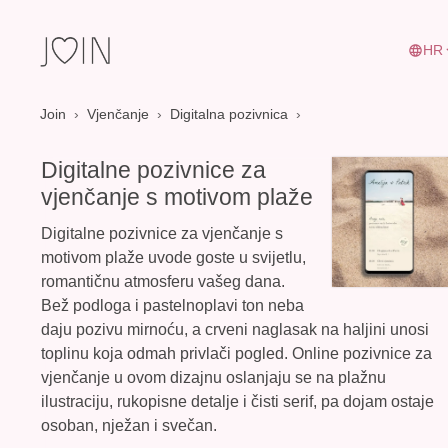
HR
Join
›
Vjenčanje
›
Digitalna pozivnica
Digitalne pozivnice za
vjenčanje s motivom plaže
Digitalne pozivnice za vjenčanje s
motivom plaže uvode goste u svijetlu,
romantičnu atmosferu vašeg dana.
Bež podloga i pastelnoplavi ton neba
daju pozivu mirnoću, a crveni naglasak na haljini unosi
toplinu koja odmah privlači pogled.
Online pozivnice za
vjenčanje
u ovom dizajnu oslanjaju se na plažnu
ilustraciju, rukopisne detalje i čisti serif, pa dojam ostaje
osoban, nježan i svečan.