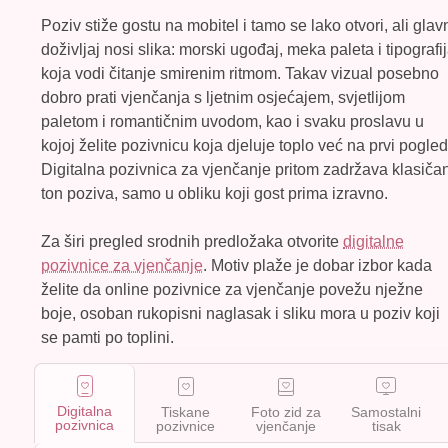
Poziv stiže gostu na mobitel i tamo se lako otvori, ali glav
doživljaj nosi slika: morski ugođaj, meka paleta i tipografi
koja vodi čitanje smirenim ritmom. Takav vizual posebno
dobro prati vjenčanja s ljetnim osjećajem, svjetlijom
paletom i romantičnim uvodom, kao i svaku proslavu u
kojoj želite pozivnicu koja djeluje toplo već na prvi pogled
Digitalna pozivnica za vjenčanje pritom zadržava klasiča
ton poziva, samo u obliku koji gost prima izravno.
Za širi pregled srodnih predložaka otvorite
digitalne
pozivnice za vjenčanje
. Motiv plaže je dobar izbor kada
želite da online pozivnice za vjenčanje povežu
nježne
boje, osoban rukopisni naglasak i sliku mora
u poziv koji
se pamti po toplini.
Digitalna
Tiskane
Foto zid za
Samostalni
pozivnica
pozivnice
vjenčanje
tisak