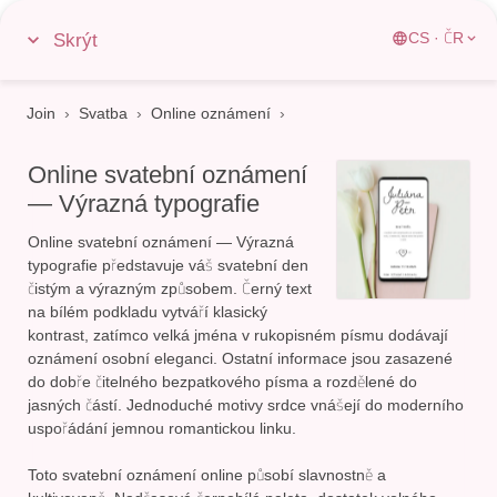
Skrýt
CS · ČR
Join
›
Svatba
›
Online oznámení
Online svatební oznámení
— Výrazná typografie
Online svatební oznámení — Výrazná
typografie
představuje váš svatební den
čistým a výrazným způsobem. Černý text
na bílém podkladu vytváří klasický
kontrast, zatímco velká jména v rukopisném písmu dodávají
oznámení osobní eleganci. Ostatní informace jsou zasazené
do dobře čitelného bezpatkového písma a rozdělené do
jasných částí. Jednoduché motivy srdce vnášejí do moderního
uspořádání jemnou romantickou linku.
Toto svatební oznámení online působí slavnostně a