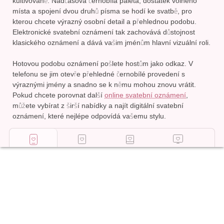
kultivovaně. Nadčasová černobílá paleta, dostatek volného
místa a spojení dvou druhů písma se hodí ke svatbě, pro
kterou chcete výrazný osobní detail a přehlednou podobu.
Elektronické svatební oznámení tak zachovává důstojnost
klasického oznámení a dává vašim jménům hlavní vizuální roli.
Hotovou podobu oznámení pošlete hostům jako odkaz. V
telefonu se jim otevře přehledné černobílé provedení s
výraznými jmény a snadno se k němu mohou znovu vrátit.
Pokud chcete porovnat další
online svatební oznámení
,
můžete vybírat z širší nabídky a najít digitální svatební
oznámení, které nejlépe odpovídá vašemu stylu.
Online
Tištěná
Svatební
Šablona pro
oznámení
oznámení
foto stěna
tisk
Začít upravovat
749
Kč
,
00
Přidejte
do