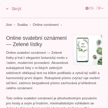
Skrýt
CS · ČR
Join
›
Svatba
›
Online oznámení
Online svatební oznámení
— Zelené lístky
Online svatební oznámení — Zelené
lístky přináší elegantní botanický motiv v
čistém, moderním provedení. Akvarelové
eukalyptové listy v měkkých zelených
odstínech obklopují text na bílém podkladu a vytvářejí
svěží a
harmonický první dojem
. Rukopisné písmo zvýrazňuje osobní
sdělení, zatímco bezpatkové písmo zachovává přehlednost
celého oznámení.
Toto online svatební oznámení je plnohodnotným pozváním
pro hosty a svým přírodním, minimalistickým vzhledem se