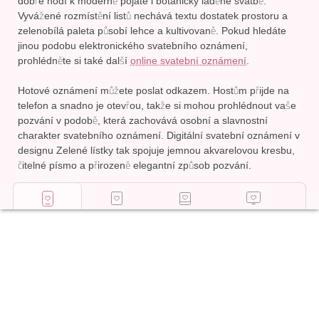
dobře hodí k moderně pojaté i botanicky laděné svatbě.
Vyvážené rozmístění listů nechává textu dostatek prostoru a
zelenobílá paleta působí lehce a kultivovaně. Pokud hledáte
jinou podobu elektronického svatebního oznámení,
prohlédněte si také další
online svatební oznámení
.
Hotové oznámení můžete poslat odkazem. Hostům přijde na
telefon a snadno je otevřou, takže si mohou prohlédnout vaše
pozvání v podobě, která zachovává osobní a slavnostní
charakter svatebního oznámení. Digitální svatební oznámení v
designu Zelené lístky tak spojuje jemnou akvarelovou kresbu,
čitelné písmo a přirozeně elegantní způsob pozvání.
Online
Tištěná
Svatební
Šablona pro
oznámení
oznámení
foto stěna
tisk
Začít upravovat
749
Kč
,
00
Přidejte
do